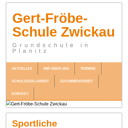
Gert-Fröbe-
Schule Zwickau
Grundschule in
Planitz
AKTUELLES
WIR ÜBER UNS
TERMINE
SCHULSOZIALARBEIT
ZUSAMMENARBEIT
KONTAKT
Sportliche