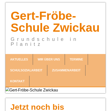
Gert-Fröbe-
Schule Zwickau
Grundschule in
Planitz
AKTUELLES
WIR ÜBER UNS
TERMINE
SCHULSOZIALARBEIT
ZUSAMMENARBEIT
KONTAKT
Jetzt noch bis