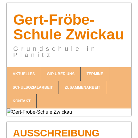
Gert-Fröbe-
Schule Zwickau
Grundschule in
Planitz
AKTUELLES
WIR ÜBER UNS
TERMINE
SCHULSOZIALARBEIT
ZUSAMMENARBEIT
KONTAKT
AUSSCHREIBUNG